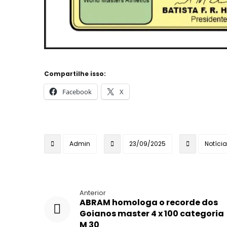
Compartilhe isso:
Facebook
X
Admin
23/09/2025
Notíci
Anterior
ABRAM homologa o recorde dos
Goianos master 4 x 100 categoria
M 30