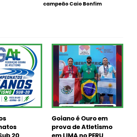
campeão Caio Bonfim
os
Goiano é Ouro em
atos
prova de Atletismo
Sub 20
em LIMA no PERU